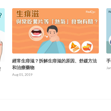
經常生痱滋？拆解生痱滋的原因、舒緩方法
手
和治療藥物
Ja
療
Aug 01, 2019