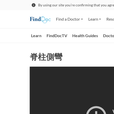
By using our site you’re confirming that you agr
Find a Doctor
Learn
Res
Learn
FindDocTV
Health Guides
Docto
脊柱側彎