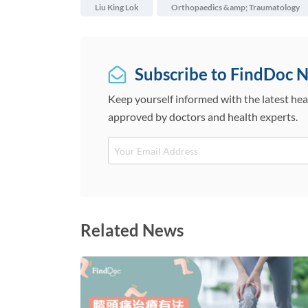
Liu King Lok
Orthopaedics &amp; Traumatology
Subscribe to FindDoc 
Keep yourself informed with the latest hea
approved by doctors and health experts.
Email
Related News