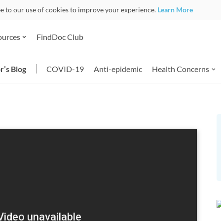
ee to our use of cookies to improve your experience.
Learn More
ources
FindDoc Club
r’s Blog
COVID-19
Anti-epidemic
Health Concerns