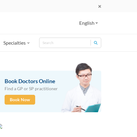
English
Search
Specialties
Search for:
Book Doctors Online
Find a GP or SP practitioner
Book Now