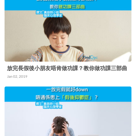
情緒亦因為要面對這些非預期的事情而遭受到不少
負面影響。 或許我們平常未必留意得到，但其實
我們每天都會依靠一些日常生活的小事來讓自己提
起精神，調整心情或維持動力。例如我們會跟同學
或同事談話，與朋友共同進餐聊天，到外面散步呼
吸新鮮的空氣和伸展一下身體四肢。但現時大家習
以為常的生活要暫時被逼改變，更不是一段短的時
放完長假後小朋友唔肯做功課？教你做功課三部曲
間，我們都需要很多耐性和時間去調節。 由於我
Jan 02, 2019
們突然不能夠去做那些舒緩心情的活動，情緒自然
會首當其衝受到打擊。同時，香港普遍居住空間狹
小，不少人要跟不需要上班或上學的家人密集相
處，感覺猶如「困獸鬥」，生活中的磨擦便自然地
不斷增加，加上負面情緒不得以宣洩，情況容易一
發不可收拾。 會傷心的說話，會傷身的行為 疫症