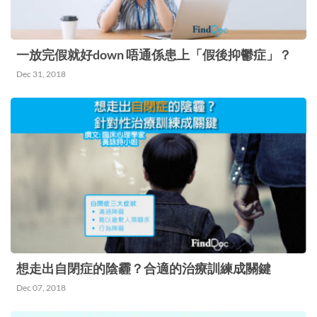
對於家長們也是一場嚴峻的挑戰，一邊要應付上司
的「隔空指揮」，手機電腦不離身，另一邊又要照
顧在家中悶得發瘋的小朋友，甚至要為同樣在家工
一放完假就好down 唔通係患上「假後抑鬱症」？
作的家人準備一日三餐，壓力比上班工作有過之而
Dec 31, 2018
無不及，加上每天還不斷被新聞上的疫情消息轟
炸，負能量每天都在累積。然後當遇上小朋友不聽
話或鬧情緒，或與家人意見分歧時，本身壓抑在心
內的情感便有可能一觸即發，輕則口不慎說出傷害
性的說話，重則動手傷害對方。 即使我們沒有辦
法控制疫情，但要控制自己因為疫情及各種原因逐
步升溫的情緒還是有一些方法可以嘗試： 1. 維持社
交活動 雖然在非常時期我們還是應該
想走出自閉症的陰霾？合適的治療訓練成關鍵
#StayHomeSaveLives，但這並不代表我們不能跟
Dec 07, 2018
他們繼續交流和保持聯絡。當你感到悶悶不樂，不