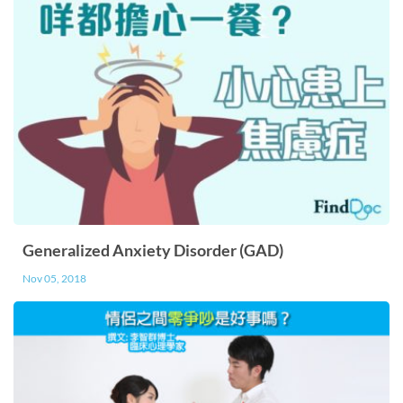
妨主動在社交媒體跟朋友或家人聊聊天，紓發一下
情緒。這不但不會將疫情散播，還會讓你在這個讓
人透不過氣來的氣氛得到一點支持，紓解那份孤
獨、悶悶不樂和焦慮的心情； 2. 出外走走 待疫情
稍稍緩和後，我們可以在安全的情況下到外面走
走，在陽光下釋放一下鬱鬱不樂的心情。就算不能
走到太遠，也可以把在家附近散散步，長期被困在
家中確實會讓人覺得很難受。尤其是小朋友，讓他
們活動一下，他們就不會把那份儲在體內的能量在
Generalized Anxiety Disorder (GAD)
家中爆發，亦不會讓家長的肩膀百上加斤。當然到
Nov 05, 2018
人多熱鬧的地方活動就絕對不建議了； 3. 在家中為
自己放鬆 在家中進行不同的放鬆練習，例如正念
呼吸練習或肌肉放鬆練習。這不但是個讓你放鬆心
情的活動，你也可以鼓勵家中小朋友或成年人一起