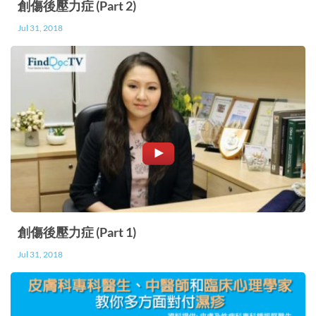
他/她的過失般向對方發脾氣； 6. 尋求支援 如果情
創傷後壓力症 (Part 2)
況確實無法控制，請記住尋求專業幫助。透過網上
Jul 31, 2018
問診服務，你可以安在家中接受情緒和心理上的支
援。
創傷後壓力症 (Part 1)
Jul 31, 2018