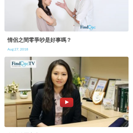
練習，配合播放一些大自然的聲音，從而為家中營
造一個輕鬆的氛圍； 4. 留意情緒變化 要主動留意
自己的情緒變化。當你感到情緒正慢慢升溫，就不
要去跟任何人討論或爭拗，甚至不要去教訓小朋
友。因為那些都是會讓你情緒進一步惡化的機會，
情侶之間零爭吵是好事嗎？
後果可能不堪設想。相反，你可以嘗試慢慢將呼吸
Aug 27, 2018
放慢，並投放所有注意力到你的一呼一吸，直至你
感到情緒逐漸回復平和，才去繼續處理其他事情。
帶著平靜心境和放鬆心情來做事，效果可以相差甚
遠，亦可以避免激烈爭吵； 5. 表達你的感受 跟伴
侶互相坦白訴說感受也是一個很減壓的方法，讓
他/她成為你的情緒合作伙伴而不是令他/她成為另
一個壓力來源。要嘗試的是只談你們彼此關係以外
的感受和情緒，而不是將眼前發生的事情當作是