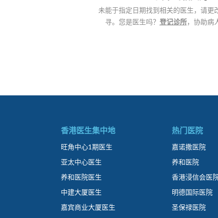
未能于指定日期找到相关的医生，请更
寻。您是医生吗？
登记诊所
，协助病
香港医生集中地
热门医院
旺角中心1期医生
嘉诺撒医院
亚太中心医生
养和医院
养和医院医生
香港浸信会医
中建大厦医生
明德国际医院
嘉宾商业大厦医生
圣保禄医院