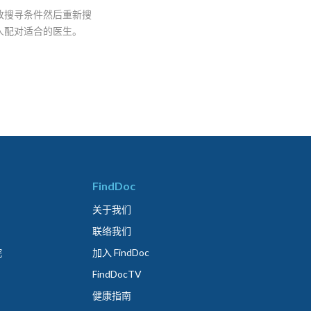
改搜寻条件然后重新搜
人配对适合的医生。
FindDoc
关于我们
联络我们
院
加入 FindDoc
FindDocTV
健康指南