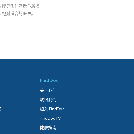
改搜寻条件然后重新搜
人配对适合的医生。
FindDoc
关于我们
联络我们
院
加入 FindDoc
FindDocTV
健康指南