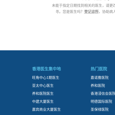
未能于指定日期找到相关的医生，请更
寻。您是医生吗？
登记诊所
，协助病
香港医生集中地
热门医院
旺角中心1期医生
嘉诺撒医院
亚太中心医生
养和医院
养和医院医生
香港浸信会医
中建大厦医生
明德国际医院
嘉宾商业大厦医生
圣保禄医院