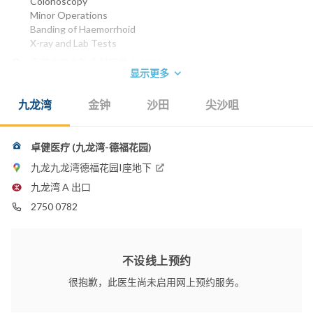
Colonoscopy
Minor Operations
Banding of Haemorrhoid
X-ray and Lab Tests
香港大学内外全科医学士 1991
显示更多
英国爱丁堡皇家外科医学院院士 1998
香港外科医学院院士 1998
九龙湾
金钟
沙田
尖沙咀
英国爱丁堡皇家外科医学院院士(外科) 2002
香港医学专科学院院士(外科) 2002
电话：
卓健医疗 (九龙湾-德福花园)
2367 3011
2529 8668
九龙九龙湾德福花园I座地下
2750 0782
九龙湾 A 出口
电邮：
2750 0782
drngtszki@gmail.com
不设线上预约
很抱歉，此医生尚未启用网上预约服务。