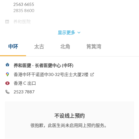
2563 6655
2835 8600
养和医院
显示更多
中环
太古
北角
筲箕湾
养和医健 - 长者医健中心 (中环)
香港中环干诺道中30-32号庄士大厦2楼
香港 C 出口
2523 7887
不设线上预约
很抱歉，此医生尚未启用网上预约服务。