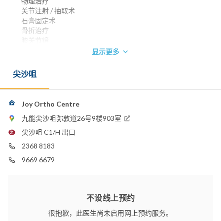
物理治疗
关节注射 / 抽取术
石膏固定术
骨折治疗
膝关节镜
肩关节镜
显示更多
腕管综合症
手术松解
尖沙咀
香港大学内外全科医学士 1992
英国爱丁堡皇家外科医学院院士 1997
香港外科医学院院士1997
Joy Ortho Centre
香港骨科医学院院士 2002
九能尖沙咀弥敦道26号9楼903室
香港医学专科学院院士 (骨科) 2002
尖沙咀 C1/H 出口
英国爱丁堡皇家外科医学院骨科院士 2002
2368 8183
电话：
9669 6679
9669 6679
电邮：
cylau001@yahoo.com.hk
不设线上预约
很抱歉，此医生尚未启用网上预约服务。