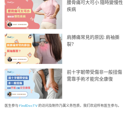
腰骨痛可大可小 隨時變慢性
疾病
肩膊痛常見的原因: 肩袖撕
裂？
前十字韌帶受傷非一般扭傷
需靠手術才能完全康復
医生参与
FindDocTV
的访问及制作乃属义务性质，我们欢迎所有医生参与。