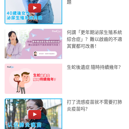
題
何謂「更年期泌尿生殖系統
綜合症」？難以啟齒的不適
其實都可改善！
生蛇後遺症 隨時持續幾年？
打了流感疫苗就不需要打肺
炎疫苗吗？