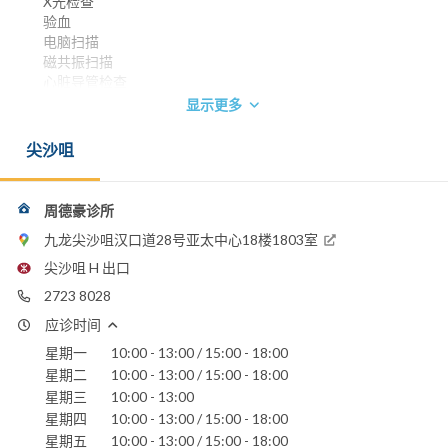
X光检查
验血
电脑扫描
磁共振扫描
心脏导管检查
冠状动脉造影
显示更多
冠状动脉导管治疗
心脏起搏器植入
尖沙咀
心脏电生理检查及放射频率触量导管消融术
香港大学内外全科医学士 1979
英国皇家内科医学院院士 1984
周德豪诊所
香港医学专科学院院士 (内科) 1993
九龙尖沙咀汉口道28号亚太中心18楼1803室
英国格拉斯哥皇家内科医学院荣授院士 1998
尖沙咀 H 出口
香港内科医学院院士 1998
2723 8028
电话：
2723 8028
应诊时间
电邮：
星期一
10:00 - 13:00 / 15:00 - 18:00
debgen@hkstar.com
星期二
10:00 - 13:00 / 15:00 - 18:00
星期三
10:00 - 13:00
香港港安医院 - 司徒拔道
星期四
10:00 - 13:00 / 15:00 - 18:00
圣德肋撒医院
星期五
10:00 - 13:00 / 15:00 - 18:00