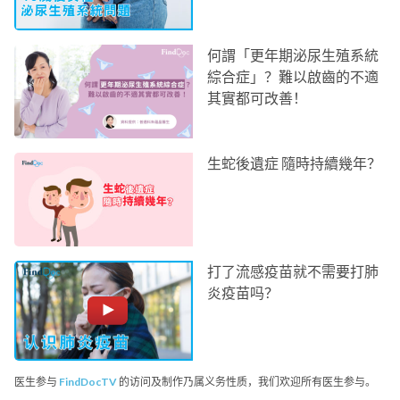
何謂「更年期泌尿生殖系統
綜合症」？難以啟齒的不適
其實都可改善！
生蛇後遺症 隨時持續幾年？
打了流感疫苗就不需要打肺
炎疫苗吗？
医生参与
FindDocTV
的访问及制作乃属义务性质，我们欢迎所有医生参与。