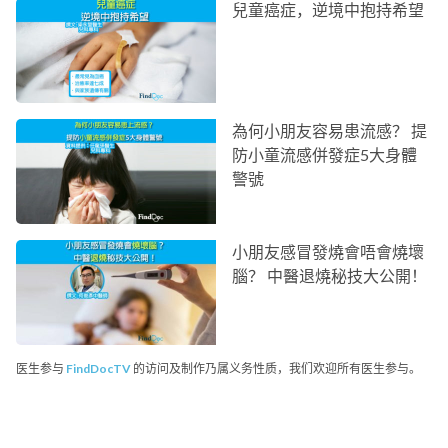
兒童癌症，逆境中抱持希望
為何小朋友容易患流感？ 提
防小童流感併發症5大身體
警號
小朋友感冒發燒會唔會燒壞
腦？ 中醫退燒秘技大公開！
医生参与
FindDocTV
的访问及制作乃属义务性质，我们欢迎所有医生参与。