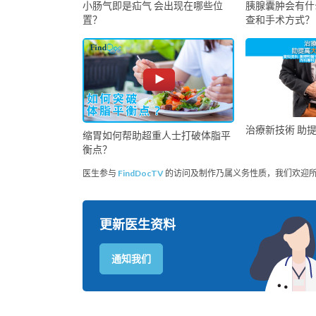
小肠气即是疝气 会出现在哪些位
胰腺囊肿会有什
置？
查和手术方式？
治療新技術 助
缩胃如何帮助超重人士打破体脂平
衡点？
医生参与
FindDocTV
的访问及制作乃属义务性质，我们欢迎
更新医生资料
通知我们