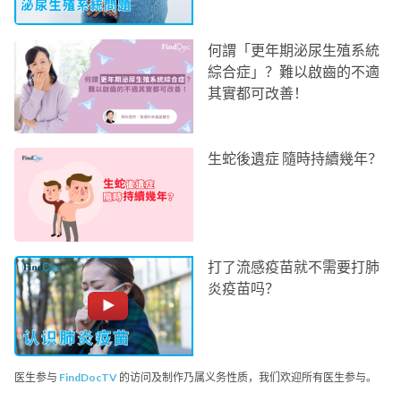
何謂「更年期泌尿生殖系統
綜合症」？難以啟齒的不適
其實都可改善！
生蛇後遺症 隨時持續幾年？
打了流感疫苗就不需要打肺
炎疫苗吗？
医生参与
FindDocTV
的访问及制作乃属义务性质，我们欢迎所有医生参与。