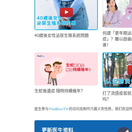
何謂「更年期泌
40歲後女性泌尿生殖系統問題
症」？難以啟齒
善！
生蛇後遺症 隨時持續幾年？
打了流感疫苗就
吗？
医生参与
FindDocTV
的访问及制作乃属义务性质，我们欢迎
更新医生资料