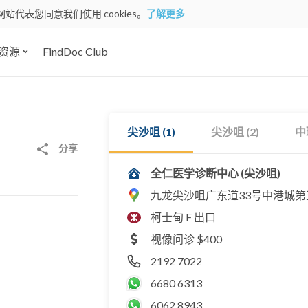
网站代表您同意我们使用 cookies。
了解更多
资源
FindDoc Club
尖沙咀 (1)
尖沙咀 (2)
中
分享
全仁医学诊断中心 (尖沙咀)
九龙尖沙咀广东道33号中港城第五
柯士甸 F 出口
视像问诊 $400
2192 7022
6680 6313
6062 8943