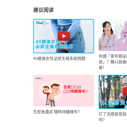
建议阅读
何謂「更年期泌
40歲後女性泌尿生殖系統問題
症」？難以啟齒
善！
生蛇後遺症 隨時持續幾年？
打了流感疫苗就
吗？