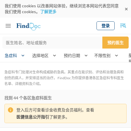
我们使用 cookies 以改善网站体验，继续浏览本网站代表您同意
我们使用 cookies。
了解更多
登录
Keyword
预约医生
gender
wkn
急症科
选择地区
预约日期
急症科专门处理对生命构成威胁的急病。其重点在能识别、评估和治理急病和
创伤的病人，并安排适当的治疗。 FindDoc 为你提供香港各区急症科专科医生
名单、详细资料及介绍。
找到
44
个各区急症科医生
登入后方可查看诊金收费及会员福利。查看
医健信息公开指引
了解更多。