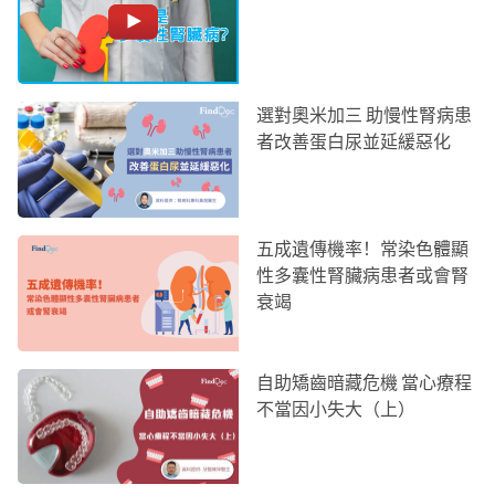
選對奧米加三 助慢性腎病患
者改善蛋白尿並延緩惡化
五成遺傳機率！常染色體顯
性多囊性腎臟病患者或會腎
衰竭
自助矯齒暗藏危機 當心療程
不當因小失大（上）