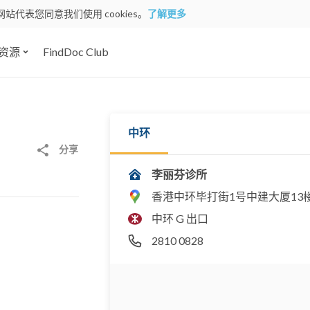
网站代表您同意我们使用 cookies。
了解更多
资源
FindDoc Club
中环
分享
李丽芬诊所
香港中环毕打街1号中建大厦13楼
中环 G 出口
2810 0828