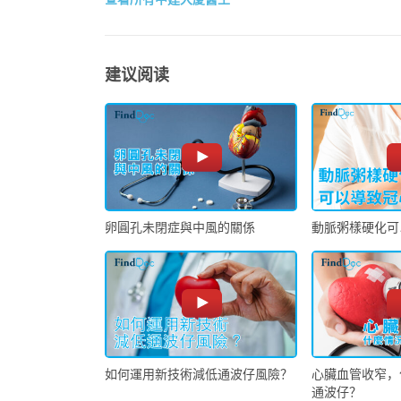
建议阅读
卵圓孔未閉症與中風的關係
動脈粥樣硬化可
如何運用新技術減低通波仔風險？
心臟血管收窄，
通波仔？