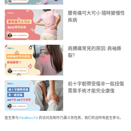
腰骨痛可大可小 隨時變慢性
疾病
肩膊痛常見的原因: 肩袖撕
裂？
前十字韌帶受傷非一般扭傷
需靠手術才能完全康復
医生参与
FindDocTV
的访问及制作乃属义务性质，我们欢迎所有医生参与。