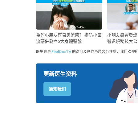
為何小朋友容易患流感？ 提防小童
小朋友感冒發燒
流感併發症5大身體警號
醫退燒秘技大公
医生参与
FindDocTV
的访问及制作乃属义务性质，我们欢迎
更新医生资料
通知我们