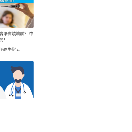
會唔會燒壞腦？ 中
開！
所有医生参与。