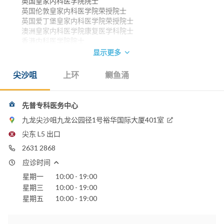
英国皇家内科医学院院士
英国伦敦皇家内科医学院荣授院士
英国爱丁堡皇家内科医学院荣授院士
澳洲皇家内科医学院康复医学科院士
香港内科医学院院士
香港医学专科学院院士(内科)
显示更多
电话：
尖沙咀
上环
鲗鱼涌
3893 6271
2631 2868
8102 2022
(Virtus Medical)
先普专科医务中心
电邮：
CustomerCare@VirtusMedical.com
九龙尖沙咀九龙公园径1号裕华国际大厦401室
尖东 L5 出口
嘉诺撒医院
养和医院
2631 2868
香港港安医院 - 司徒拔道
应诊时间
明德国际医院
星期一
10:00 - 19:00
圣保禄医院
圣德肋撒医院
星期三
10:00 - 19:00
港怡医院
星期五
10:00 - 19:00
本医生的相关文章