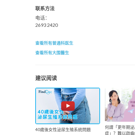
联系方法
电话：
2693 2420
查看所有普通科医生
查看所有大围醫生
建议阅读
何謂「更年期泌
40歲後女性泌尿生殖系統問題
症」？難以啟齒