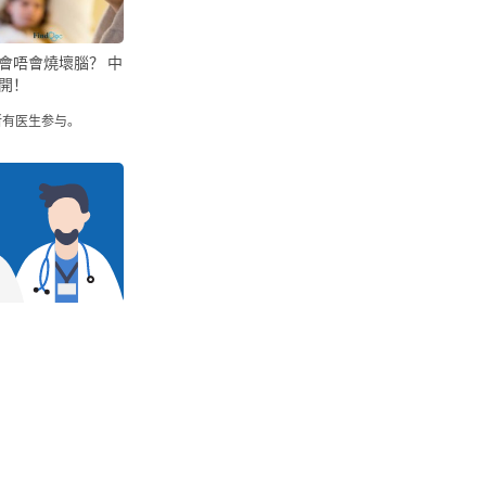
會唔會燒壞腦？ 中
開！
所有医生参与。