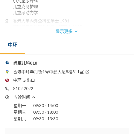
小儿泌尿外科
儿童克制护理
儿童尿动力学
香港大学内外全科医学士 1981
英国爱丁堡皇家外科医学院院士 1985
显示更多
英国格拉斯哥皇家医学院外科院士 1985
英国伦敦大学儿科文凭 1989
中环
澳洲皇家外科医学院院士 1991
香港医学专科学院院士 (外科) 1993
香港中文大学医学博士 1995
尚至儿科818
电话：
2526 6332
香港中环毕打街1号中建大厦8楼811室
中环 G 出口
养和医院
仁安医院
8102 2022
应诊时间
星期一
09:30 - 14:00
星期三
09:30 - 18:00
星期六
09:30 - 13:30