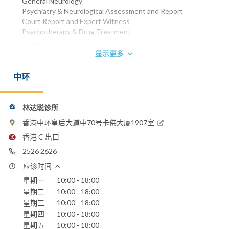
General Neurology
Psychiatry & Neurological Assessment and Report
Court Report and Expert Witness
Psychotherapy & Drug Treatment
香港大学内外全科医学士 1971
显示更多
英国伦敦大学精神病学文凭 1974
英国皇家精神科医学院院士 1975
中环
爱尔兰皇家内科医学院院士 1977
香港内科医学院院士 1987
香港精神科医学院院士 1990
香港医学专科学院院士(内科) 1993
林达聪诊所
香港医学专科学院院士 (精神科) 1993
香港中环皇后大道中70号卡佛大厦1907室
爱尔兰皇家内科医学院荣授院士 2003
香港 C 出口
电话：
2526 2626
2526 2626
应诊时间
电邮：
drtclam@gmail.com
星期一
10:00 - 18:00
星期二
10:00 - 18:00
星期三
10:00 - 18:00
星期四
10:00 - 18:00
星期五
10:00 - 18:00