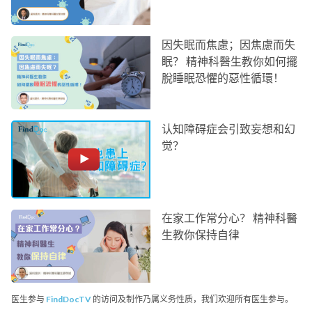
因失眠而焦慮；因焦慮而失
眠？ 精神科醫生教你如何擺
脫睡眠恐懼的惡性循環！
认知障碍症会引致妄想和幻
觉？
在家工作常分心？ 精神科醫
生教你保持自律
医生参与
FindDocTV
的访问及制作乃属义务性质，我们欢迎所有医生参与。