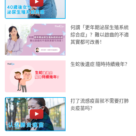
何謂「更年期泌尿生殖系統
綜合症」？難以啟齒的不適
其實都可改善！
生蛇後遺症 隨時持續幾年？
打了流感疫苗就不需要打肺
炎疫苗吗？