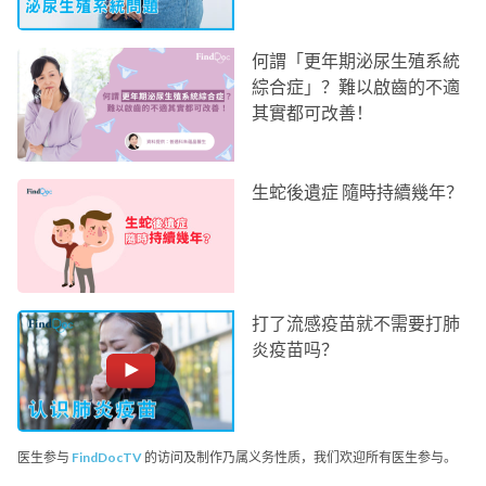
何謂「更年期泌尿生殖系統
綜合症」？難以啟齒的不適
其實都可改善！
生蛇後遺症 隨時持續幾年？
打了流感疫苗就不需要打肺
炎疫苗吗？
医生参与
FindDocTV
的访问及制作乃属义务性质，我们欢迎所有医生参与。