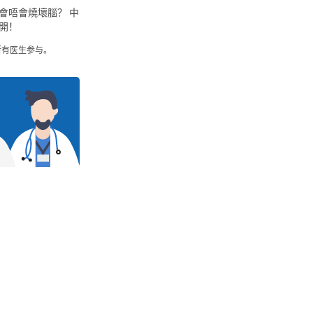
會唔會燒壞腦？ 中
開！
所有医生参与。