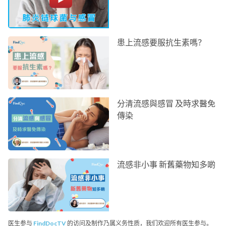
患上流感要服抗生素嗎？
分清流感與感冒 及時求醫免
傳染
流感非小事 新舊藥物知多啲
医生参与
FindDocTV
的访问及制作乃属义务性质，我们欢迎所有医生参与。