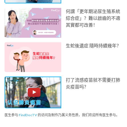
何謂「更年期泌尿生殖系統
綜合症」？難以啟齒的不適
其實都可改善！
生蛇後遺症 隨時持續幾年？
打了流感疫苗就不需要打肺
炎疫苗吗？
医生参与
FindDocTV
的访问及制作乃属义务性质，我们欢迎所有医生参与。