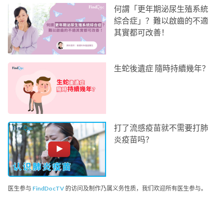
何謂「更年期泌尿生殖系統
綜合症」？難以啟齒的不適
其實都可改善！
生蛇後遺症 隨時持續幾年？
打了流感疫苗就不需要打肺
炎疫苗吗？
医生参与
FindDocTV
的访问及制作乃属义务性质，我们欢迎所有医生参与。