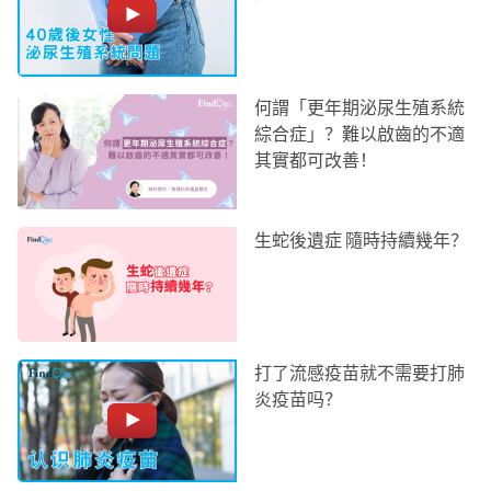
何謂「更年期泌尿生殖系統
綜合症」？難以啟齒的不適
其實都可改善！
生蛇後遺症 隨時持續幾年？
打了流感疫苗就不需要打肺
炎疫苗吗？