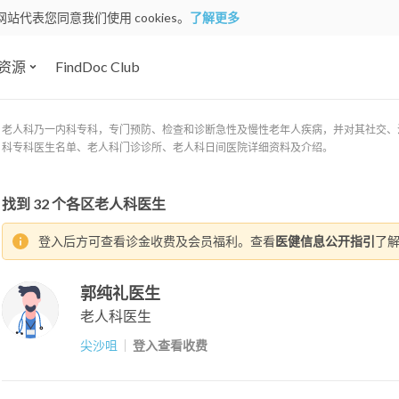
网站代表您同意我们使用 cookies。
了解更多
资源
FindDoc Club
老人科乃一内科专科，专门预防、检查和诊断急性及慢性老年人疾病，并对其社交、治疗、
科专科医生名单、老人科门诊诊所、老人科日间医院详细资料及介绍。
找到
32
个各区老人科医生
登入后方可查看诊金收费及会员福利。查看
医健信息公开指引
了
郭纯礼医生
老人科医生
尖沙咀
登入查看收费