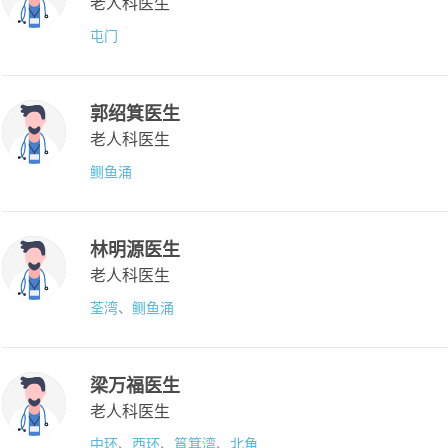
老人科医生
屯门
郭绍箕医生
老人科医生
鲗鱼涌
林明源医生
老人科医生
荃湾
、
鲗鱼涌
梁万福医生
老人科医生
中环
、
西环
、
筲箕湾
、
北角