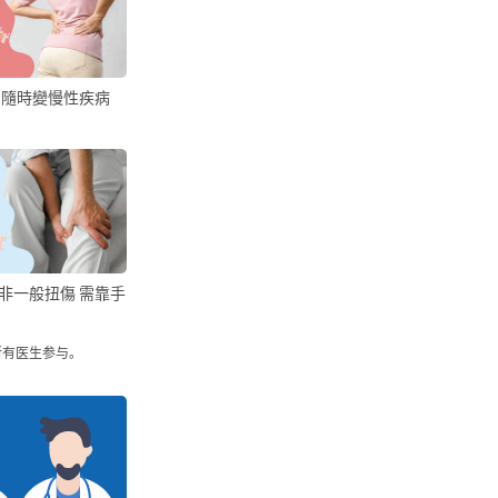
 隨時變慢性疾病
非一般扭傷 需靠手
所有医生参与。