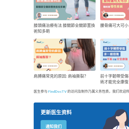
膝頭痛治療有法 膝關節全關節置換
腰骨痛可大可小
術知多啲
前十字韌帶受傷
肩膊痛常見的原因: 肩袖撕裂？
術才能完全康復
医生参与
FindDocTV
的访问及制作乃属义务性质，我们欢迎
更新医生资料
通知我们