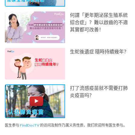
何謂「更年期泌尿生殖系統
綜合症」？難以啟齒的不適
其實都可改善！
生蛇後遺症 隨時持續幾年？
打了流感疫苗就不需要打肺
炎疫苗吗？
医生参与
FindDocTV
的访问及制作乃属义务性质，我们欢迎所有医生参与。