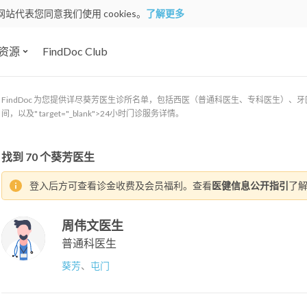
网站代表您同意我们使用 cookies。
了解更多
资源
FindDoc Club
FindDoc 为您提供详尽葵芳医生诊所名单，包括西医（普通科医生、专科医生）
间，以及" target="_blank">24小时门诊服务详情。
找到
70
个葵芳医生
登入后方可查看诊金收费及会员福利。查看
医健信息公开指引
了
周伟文医生
普通科医生
葵芳
、
屯门