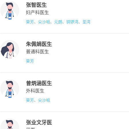
张智医生
妇产科医生
葵芳
、
尖沙咀
、
元朗
、
铜锣湾
、
荃湾
朱佩娟医生
普通科医生
葵芳
曾炳涵医生
外科医生
葵芳
、
尖沙咀
张业文牙医