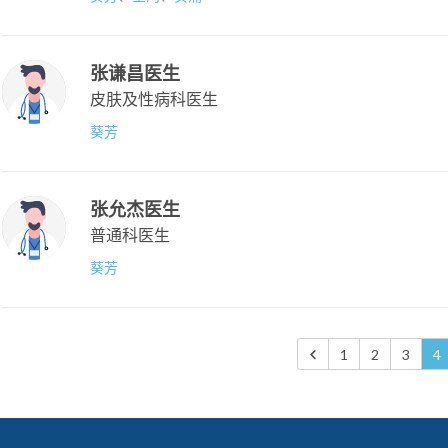
张谦昌医生
皮肤及性病科医生
葵芳
张允杰医生
普通科医生
葵芳
1
2
3
4