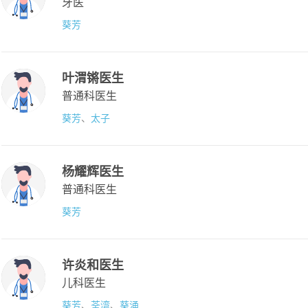
牙医
葵芳
叶渭锵医生
普通科医生
葵芳
、
太子
杨耀辉医生
普通科医生
葵芳
许炎和医生
儿科医生
葵芳
、
荃湾
、
葵涌