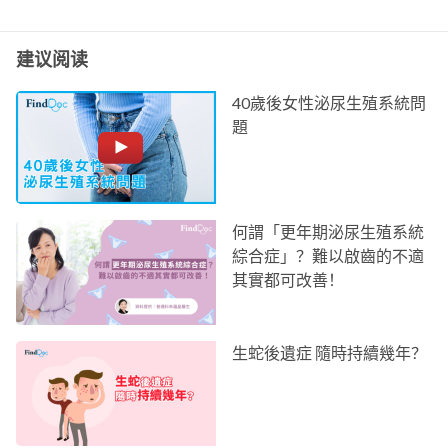
建议阅读
40歲後女性泌尿生殖系統問
題
何謂「更年期泌尿生殖系統
綜合症」？難以啟齒的不適
其實都可改善！
生蛇後遺症 隨時持續幾年？