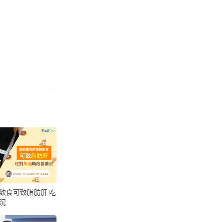
飲食可致脂肪肝 吃
況