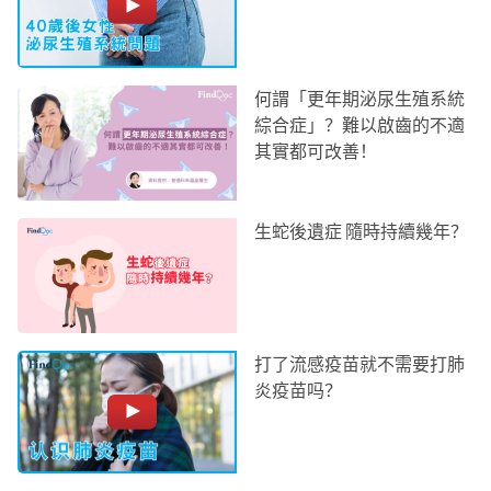
何謂「更年期泌尿生殖系統
綜合症」？難以啟齒的不適
其實都可改善！
生蛇後遺症 隨時持續幾年？
打了流感疫苗就不需要打肺
炎疫苗吗？