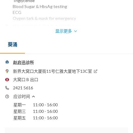
Triglyceride
Blood Sugar & HbsAg testing
ECG
Oygen tark & mask for emergency
爱尔兰都柏林大学内外全科医学士 1966
显示更多
产科医学士 1966
电话：
葵涌
2421 5616
香港浸信会医院
赵启迅诊所
香港港安医院 - 司徒拔道
圣德肋撒医院
新界大窝口大厦街11号仁雅大厦地下13C室
大窝口 B 出口
2421 5616
应诊时间
星期一
11:00 - 16:00
星期三
11:00 - 16:00
星期五
11:00 - 16:00