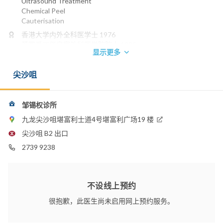
Ultrasound Treatment
Chemical Peel
Cauterisation
香港大学内外全科医学士 1976
英国爱丁堡皇家外科医学院院士 1980
显示更多
英国格拉斯哥皇家医学院外科院士 1980
香港医学专科学院院士(外科) 1993
尖沙咀
香港外科医学院院士 1993
电话：
2739 9238
邹锡权诊所
电邮：
九龙尖沙咀堪富利士道4号堪富利广场19 楼
drskchow@graduate.hku.hk
尖沙咀 B2 出口
播道医院
2739 9238
香港浸信会医院
不设线上预约
很抱歉，此医生尚未启用网上预约服务。