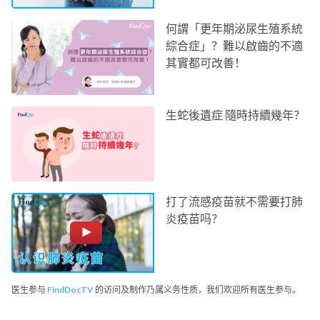
何謂「更年期泌尿生殖系統
綜合症」？難以啟齒的不適
其實都可改善！
生蛇後遺症 隨時持續幾年？
打了流感疫苗就不需要打肺
炎疫苗吗？
医生参与
FindDocTV
的访问及制作乃属义务性质，我们欢迎所有医生参与。