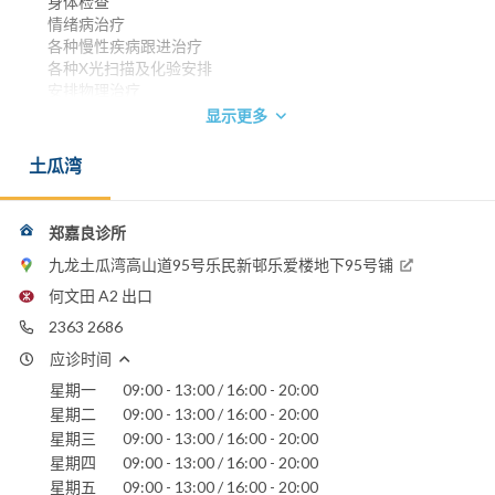
身体检查
情绪病治疗
各种慢性疾病跟进治疗
各种X光扫描及化验安排
安排物理治疗
显示更多
香港大学内外全科医学士 1985
英国格拉斯哥大学儿科文凭 1990
土瓜湾
爱尔兰皇家内外科医学院儿科文凭 1990
电话：
2363 2686
郑嘉良诊所
电邮：
九龙土瓜湾高山道95号乐民新邨乐爱楼地下95号铺
kelvin_klc@hotmail.com
何文田 A2 出口
2363 2686
应诊时间
星期一
09:00 - 13:00 / 16:00 - 20:00
星期二
09:00 - 13:00 / 16:00 - 20:00
星期三
09:00 - 13:00 / 16:00 - 20:00
星期四
09:00 - 13:00 / 16:00 - 20:00
星期五
09:00 - 13:00 / 16:00 - 20:00