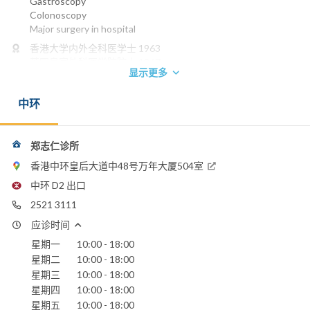
Gastroscopy
Colonoscopy
Major surgery in hospital
香港大学内外全科医学士 1963
英国皇家外科医学院院士 1967
显示更多
英国爱丁堡皇家外科医学院院士 1967
澳洲皇家外科医学院院士 1979
中环
香港外科医学院院士 1990
香港医学专科学院院士(外科) 1993
电话：
郑志仁诊所
2521 3111
香港中环皇后大道中48号万年大厦504室
养和医院
中环 D2 出口
2521 3111
应诊时间
星期一
10:00 - 18:00
星期二
10:00 - 18:00
星期三
10:00 - 18:00
星期四
10:00 - 18:00
星期五
10:00 - 18:00