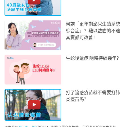
何謂「更年期泌尿生殖系統
綜合症」？難以啟齒的不適
其實都可改善！
生蛇後遺症 隨時持續幾年？
打了流感疫苗就不需要打肺
炎疫苗吗？