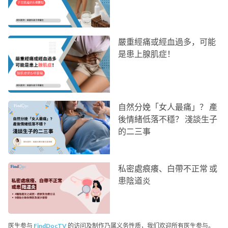
嚴重經痛或經血過多，可能
是患上腺肌症！
自然分娩「女人最痛」？ 產
後情緒低落不穩？ 淺談生子
的二三事
私密處痕癢、白帶不正常 或
患陰道炎
医生参与
FindDocTV
的访问及制作乃属义务性质，我们欢迎所有医生参与。