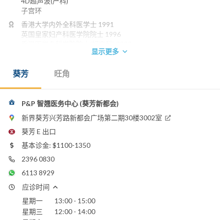
4D超声波(产科)
子宫环
香港大学内外全科医学士 1991
英国皇家妇产科医学院院士 1996
香港医学专科学院院士(妇产科) 2000
显示更多
香港妇产科学院院士 2002
养和医院
葵芳
旺角
香港浸信会医院
圣保禄医院
圣德肋撒医院
P&P 智翘医务中心 (葵芳新都会)
仁安医院
新界葵芳兴芳路新都会广场第二期30楼3002室
葵芳 E 出口
基本诊金: $1100-1350
2396 0830
6113 8929
应诊时间
星期一
13:00 - 15:00
星期三
12:00 - 14:00