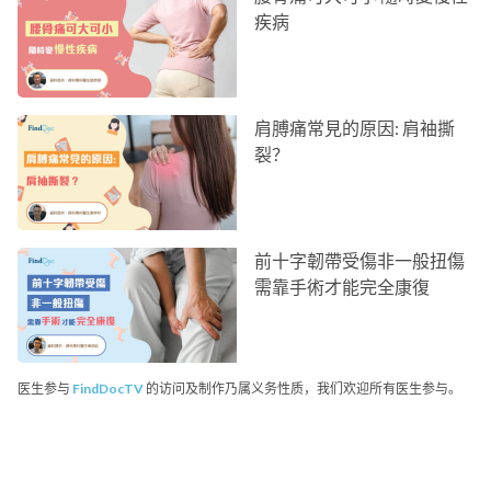
疾病
肩膊痛常見的原因: 肩袖撕
裂？
前十字韌帶受傷非一般扭傷
需靠手術才能完全康復
医生参与
FindDocTV
的访问及制作乃属义务性质，我们欢迎所有医生参与。