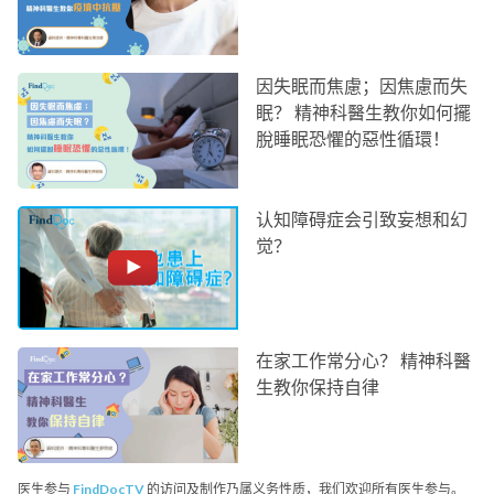
因失眠而焦慮；因焦慮而失
眠？ 精神科醫生教你如何擺
脫睡眠恐懼的惡性循環！
认知障碍症会引致妄想和幻
觉？
在家工作常分心？ 精神科醫
生教你保持自律
医生参与
FindDocTV
的访问及制作乃属义务性质，我们欢迎所有医生参与。