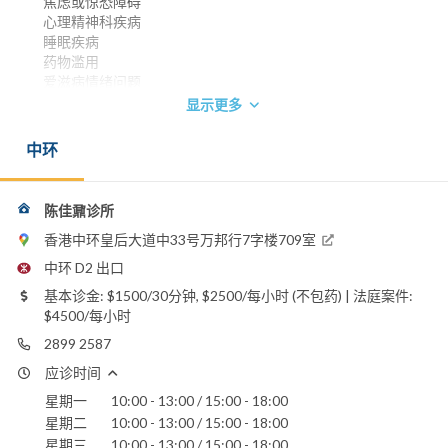
焦虑或惊恐障碍
心理精神科疾病
睡眠疾病
药物滥用
爱滋病情绪问题
显示更多
澳洲及纽西兰皇家精神科医学院荣授院士 1983
英国皇家精神科医学院荣授院士 1985
中环
香港精神科医学院院士 1990
香港医学专科学院院士 (精神科) 1993
英国皇家内外科医学院心理医学文凭
陈佳鼐诊所
电话：
2899 2587
香港中环皇后大道中33号万邦行7字楼709室
9183 5085
中环 D2 出口
电邮：
基本诊金: $1500/30分钟, $2500/每小时 (不包药) | 法庭案件:
cnc@cuhk.edu.hk
$4500/每小时
明德国际医院
2899 2587
应诊时间
星期一
10:00 - 13:00 / 15:00 - 18:00
星期二
10:00 - 13:00 / 15:00 - 18:00
星期三
10:00 - 13:00 / 15:00 - 18:00