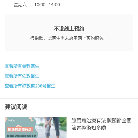
治疗室
星期六
10:00 - 14:00
抽血服务
住院安排
香港大学内外全科医学士 1977
不设线上预约
英国爱丁堡皇家外科医学院院士 1981
澳洲皇家外科医学院院士 1989
很抱歉，此医生尚未启用网上预约服务。
香港医学专科学院院士 (骨科) 1993
香港骨科医学院院士
香港骨科医学院院士 (复康科)
电话：
查看所有骨科医生
2375 0760
查看所有佐敦醫生
电邮：
alienor203392@gmail.com
查看所有弥敦道238号醫生
伊利沙伯医院
建议阅读
膝頭痛治療有法 膝關節全關
節置換術知多啲