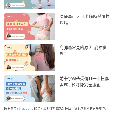
腰骨痛可大可小 隨時變慢性
疾病
肩膊痛常見的原因: 肩袖撕
裂？
前十字韌帶受傷非一般扭傷
需靠手術才能完全康復
医生参与
FindDocTV
的访问及制作乃属义务性质，我们欢迎所有医生参与。