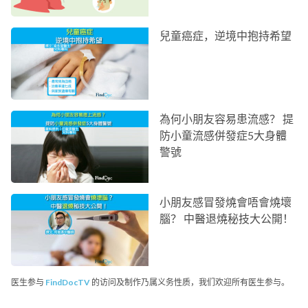
兒童癌症，逆境中抱持希望
為何小朋友容易患流感？ 提
防小童流感併發症5大身體
警號
小朋友感冒發燒會唔會燒壞
腦？ 中醫退燒秘技大公開！
医生参与
FindDocTV
的访问及制作乃属义务性质，我们欢迎所有医生参与。